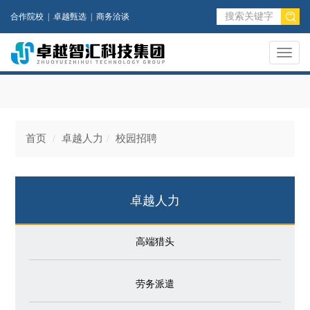
合作院校
|
卓越甄选
|
商务洽谈
Toggl
naviga
首页
卓越人力
校园招聘
卓越人力
高端猎头
劳务派遣