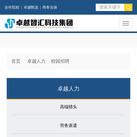
合作院校
|
卓越甄选
|
商务洽谈
Toggl
naviga
首页
卓越人力
校园招聘
卓越人力
高端猎头
劳务派遣