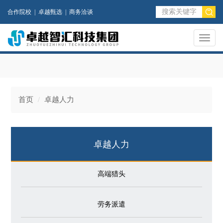
合作院校
|
卓越甄选
|
商务洽谈
Toggl
naviga
首页
卓越人力
卓越人力
高端猎头
劳务派遣