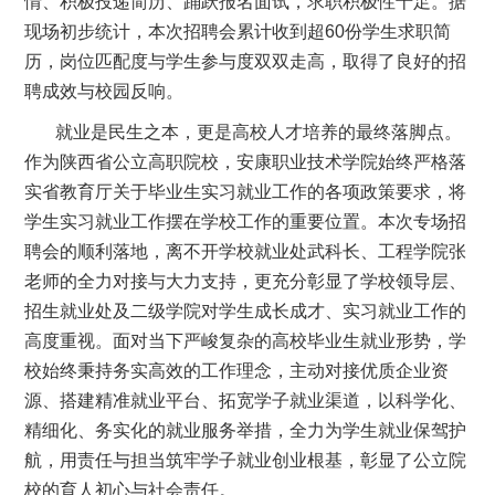
情、积极投递简历、踊跃报名面试，求职积极性十足。据
现场初步统计，本次招聘会累计收到超60份学生求职简
历，岗位匹配度与学生参与度双双走高，取得了良好的招
聘成效与校园反响。
就业是民生之本，更是高校人才培养的最终落脚点。
作为陕西省公立高职院校，安康职业技术学院始终严格落
实省教育厅关于毕业生实习就业工作的各项政策要求，将
学生实习就业工作摆在学校工作的重要位置。本次专场招
聘会的顺利落地，离不开学校就业处武科长、工程学院张
老师的全力对接与大力支持，更充分彰显了学校领导层、
招生就业处及二级学院对学生成长成才、实习就业工作的
高度重视。面对当下严峻复杂的高校毕业生就业形势，学
校始终秉持务实高效的工作理念，主动对接优质企业资
源、搭建精准就业平台、拓宽学子就业渠道，以科学化、
精细化、务实化的就业服务举措，全力为学生就业保驾护
航，用责任与担当筑牢学子就业创业根基，彰显了公立院
校的育人初心与社会责任。